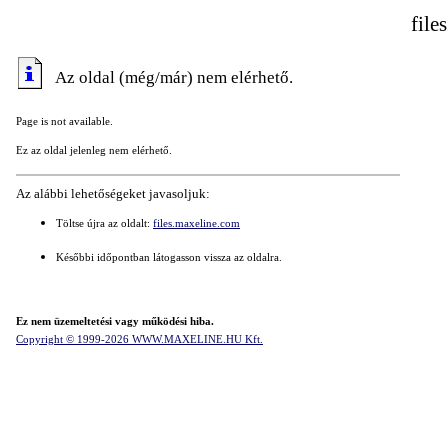
file
Az oldal (még/már) nem elérhető.
Page is not available.
Ez az oldal jelenleg nem elérhető.
Az alábbi lehetőségeket javasoljuk:
Töltse újra az oldalt:
files.maxeline.com
Későbbi időpontban látogasson vissza az oldalra.
Ez nem üzemeltetési vagy működési hiba.
Copyright © 1999-2026 WWW.MAXELINE.HU Kft.